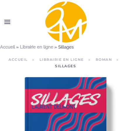
Accueil
»
Librairie en ligne
»
Sillages
ACCUEIL
LIBRAIRIE EN LIGNE
ROMAN
SILLAGES