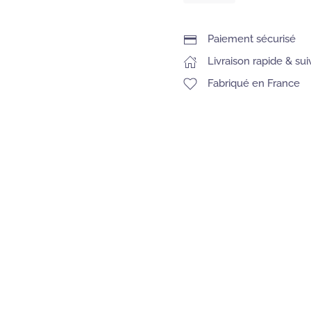
Quand
vient
la
Paiement sécurisé
nuit
Livraison rapide & sui
Fabriqué en France