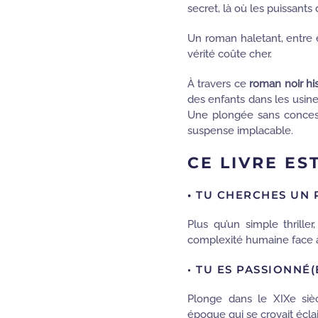
secret, là où les puissants
Un roman haletant, entre 
vérité coûte cher.
À travers ce
roman noir hi
des enfants dans les usine
Une plongée sans concessi
suspense implacable.
CE LIVRE ES
•
TU CHERCHES UN 
Plus qu’un simple thrille
complexité humaine face à 
• TU ES PASSIONNÉ(
Plonge dans le XIXe siè
époque qui se croyait éclai