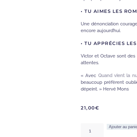
• TU AIMES LES RO
Une dénonciation courageu
encore aujourd’hui.
• TU APPRÉCIES L
Victor et Octave sont des 
attentes.
« Avec
Quand vient la nu
beaucoup préfèrent oublie
dépeint. » Hervé Mons
21,00
€
quantité
Ajouter au pani
de