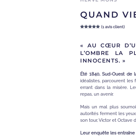
QUAND VI
(
1
avis client)
Noté
1
5.00
sur 5 
« AU CŒUR D’U
L’OMBRE LA P
INNOCENTS. »
Été 1840, Sud-Ouest de l
idéalistes, parcourent les
errant dans la misère. Leu
repas, un avenir.
Mais un mal plus sournois
autorités ferment les yeux
son tour, Victor et Octave d
Leur enquête les entraîne 