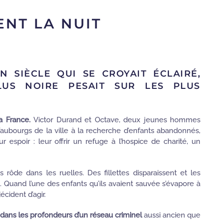
ENT LA NUIT
basé sur
notation client
N SIÈCLE QUI SE CROYAIT ÉCLAIRÉ,
LUS NOIRE PESAIT SUR LES PLUS
a France.
Victor Durand et Octave, deux jeunes hommes
 faubourgs de la ville à la recherche d’enfants abandonnés,
r espoir : leur offrir un refuge à l’hospice de charité, un
 rôde dans les ruelles. Des fillettes disparaissent et les
. Quand l’une des enfants qu’ils avaient sauvée s’évapore à
écident d’agir.
dans les profondeurs d’un réseau criminel
aussi ancien que