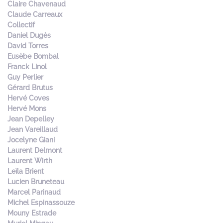
Claire Chavenaud
Claude Carreaux
Collectif
Daniel Dugès
David Torres
Eusèbe Bombal
Franck Linol
Guy Perlier
Gérard Brutus
Hervé Coves
Hervé Mons
Jean Depelley
Jean Vareillaud
Jocelyne Giani
Laurent Delmont
Laurent Wirth
Leïla Brient
Lucien Bruneteau
Marcel Parinaud
Michel Espinassouze
Mouny Estrade