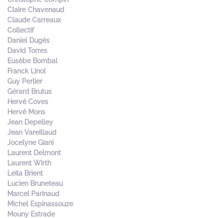
Claire Chavenaud
Claude Carreaux
Collectif
Daniel Dugès
David Torres
Eusèbe Bombal
Franck Linol
Guy Perlier
Gérard Brutus
Hervé Coves
Hervé Mons
Jean Depelley
Jean Vareillaud
Jocelyne Giani
Laurent Delmont
Laurent Wirth
Leïla Brient
Lucien Bruneteau
Marcel Parinaud
Michel Espinassouze
Mouny Estrade