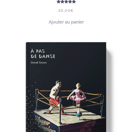
Note
5.00
sur 5
20,00
€
Ajouter au panier