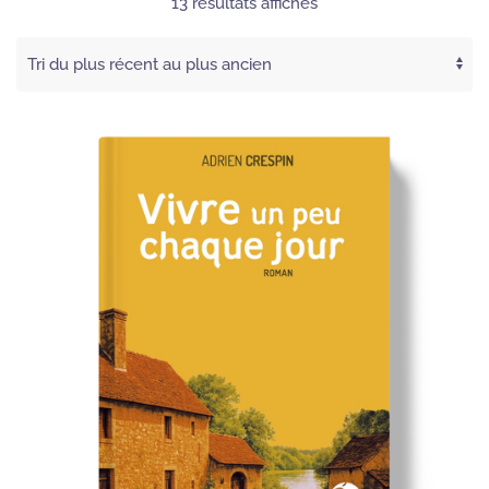
Trié
13 résultats affichés
du
plus
récent
au
plus
ancien