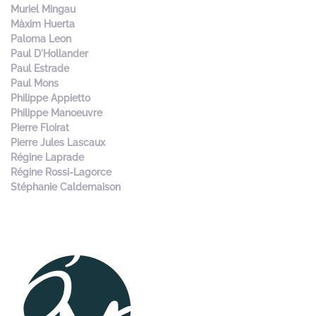
Muriel Mingau
Màxim Huerta
Paloma Leon
Paul D'Hollander
Paul Estrade
Paul Mons
Philippe Appietto
Philippe Manoeuvre
Pierre Floirat
Pierre Jules Lascaux
Régine Laprade
Régine Rossi-Lagorce
Stéphanie Caldemaison