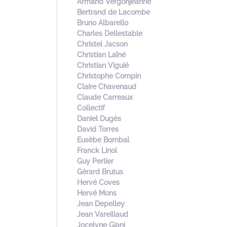
Armand Vergonjeanne
Bertrand de Lacombe
Bruno Albarello
Charles Dellestable
Christel Jacson
Christian Laîné
Christian Viguié
Christophe Compin
Claire Chavenaud
Claude Carreaux
Collectif
Daniel Dugès
David Torres
Eusèbe Bombal
Franck Linol
Guy Perlier
Gérard Brutus
Hervé Coves
Hervé Mons
Jean Depelley
Jean Vareillaud
Jocelyne Giani