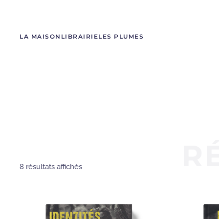
LA MAISON
LIBRAIRIE
LES PLUMES
R
Trié
8 résultats affichés
du
plus
récent
au