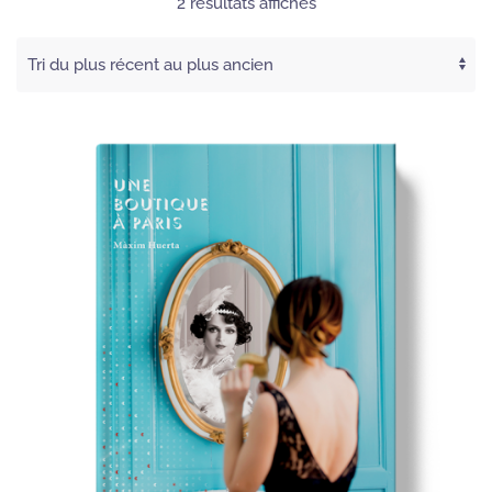
Trié
2 résultats affichés
du
plus
récent
au
plus
ancien