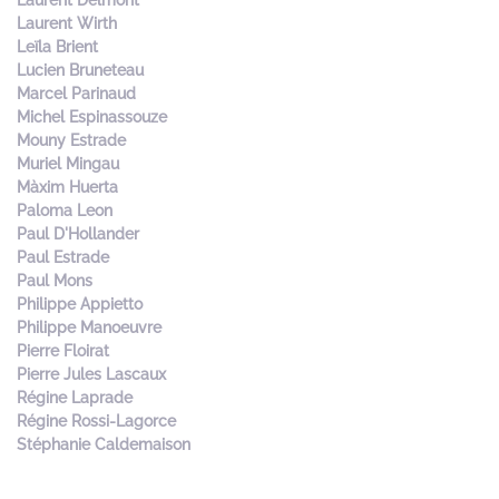
Laurent Delmont
Laurent Wirth
Leïla Brient
Lucien Bruneteau
Marcel Parinaud
Michel Espinassouze
Mouny Estrade
Muriel Mingau
Màxim Huerta
Paloma Leon
Paul D'Hollander
Paul Estrade
Paul Mons
Philippe Appietto
Philippe Manoeuvre
Pierre Floirat
Pierre Jules Lascaux
Régine Laprade
Régine Rossi-Lagorce
Stéphanie Caldemaison