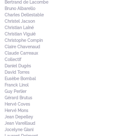
Bertrand de Lacombe
Bruno Albarello
Charles Dellestable
Christel Jacson
Christian Laîné
Christian Viguié
Christophe Compin
Claire Chavenaud
Claude Carreaux
Collectif
Daniel Dugès
David Torres
Eusèbe Bombal
Franck Linol
Guy Perlier
Gérard Brutus
Hervé Coves
Hervé Mons
Jean Depelley
Jean Vareillaud
Jocelyne Giani