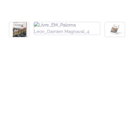
Poids
231 g
Dimensions
14,5 × 20 cm
Nombre de pages
156
ISBN
978-2-36340-123-6
Catégorie
Biographie
,
Histoire