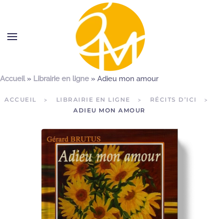
Accueil
»
Librairie en ligne
»
Adieu mon amour
ACCUEIL
LIBRAIRIE EN LIGNE
RÉCITS D’ICI
ADIEU MON AMOUR