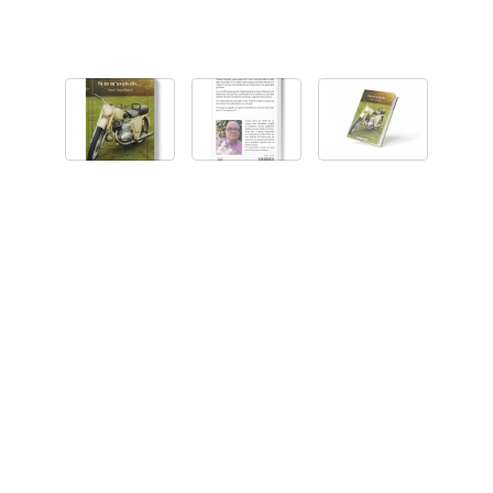
Poids
408 g
Dimensions
14,5 × 20 cm
ISBN
978-2-36340-147-2
Nombre de pages
281
Catégorie
Littérature
,
Patrimoine & Nature